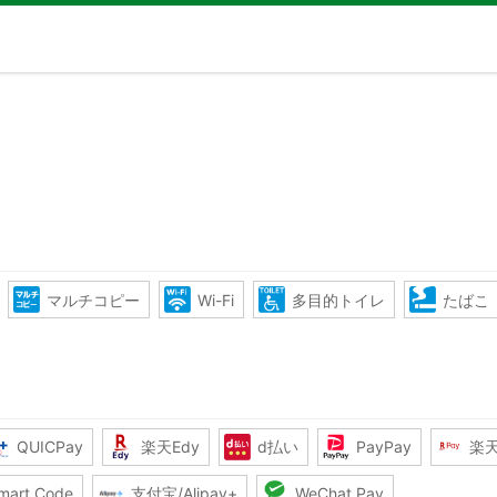
マルチコピー
Wi-Fi
多目的トイレ
たばこ
QUICPay
楽天Edy
d払い
PayPay
楽
mart Code
支付宝/Alipay+
WeChat Pay