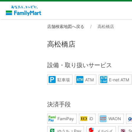
店舗検索地図へ戻る
高松橋店
高松橋店
設備・取り扱いサービス
駐車場
ATM
E-net ATM
決済手段
FamiPay
iD
WAON
ゆうちょPay
メルペイ
S