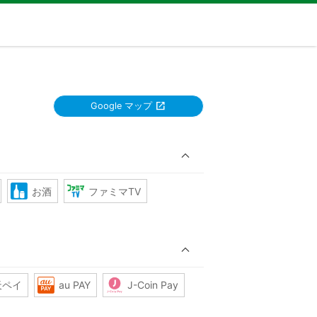
Google マップ
お酒
ファミマTV
天ペイ
au PAY
J-Coin Pay