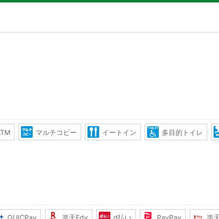
TM
マルチコピー
イートイン
多目的トイレ
QUICPay
楽天Edy
d払い
PayPay
楽