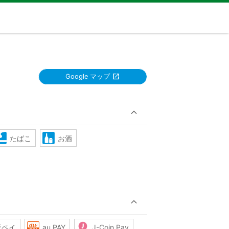
Google マップ
たばこ
お酒
天ペイ
au PAY
J-Coin Pay