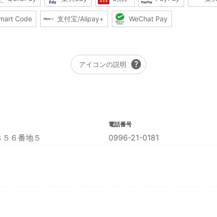
mart Code
支付宝/Alipay+
WeChat Pay
help
アイコンの説明
電話番号
８５６番地５
0996-21-0181