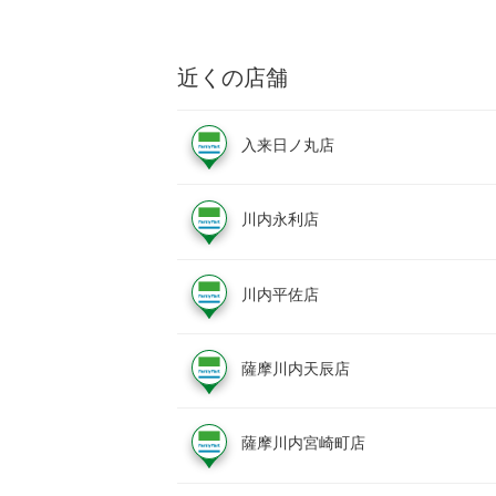
近くの店舗
入来日ノ丸店
川内永利店
川内平佐店
薩摩川内天辰店
薩摩川内宮崎町店