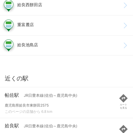
姶良西餅田店
重富麓店
姶良池島店
近くの駅
帖佐駅
JR日豊本線(佐伯～鹿児島中央)
鹿児島県姶良市東餅田2575
ルート
を見る
このページの店舗から 6.8 km
姶良駅
JR日豊本線(佐伯～鹿児島中央)