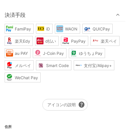
決済手段
FamiPay
iD
WAON
QUICPay
楽天Edy
d払い
PayPay
楽天ペイ
au PAY
J-Coin Pay
ゆうちょPay
メルペイ
Smart Code
支付宝/Alipay+
WeChat Pay
help
アイコンの説明
住所