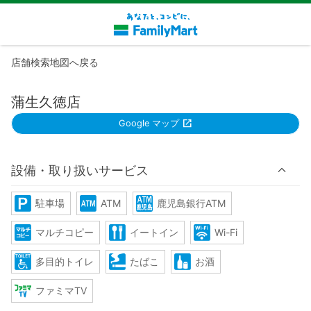
店舗検索地図へ戻る
蒲生久徳店
Google マップ
設備・取り扱いサービス
駐車場
ATM
鹿児島銀行ATM
マルチコピー
イートイン
Wi-Fi
多目的トイレ
たばこ
お酒
ファミマTV