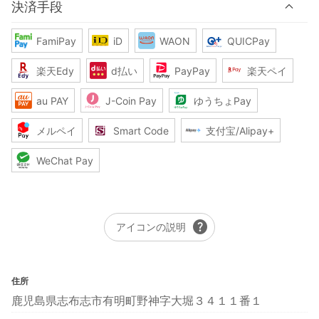
決済手段
FamiPay
iD
WAON
QUICPay
楽天Edy
d払い
PayPay
楽天ペイ
au PAY
J-Coin Pay
ゆうちょPay
メルペイ
Smart Code
支付宝/Alipay+
WeChat Pay
help
アイコンの説明
住所
鹿児島県志布志市有明町野神字大堀３４１１番１