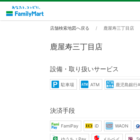
店舗検索地図へ戻る
鹿屋寿三丁目店
鹿屋寿三丁目店
設備・取り扱いサービス
駐車場
ATM
鹿児島銀行A
決済手段
FamiPay
iD
WAON
ゆうちょPay
メルペイ
S