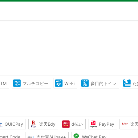
TM
マルチコピー
Wi-Fi
多目的トイレ
た
QUICPay
楽天Edy
d払い
PayPay
楽
mart Code
支付宝/Alipay+
WeChat Pay