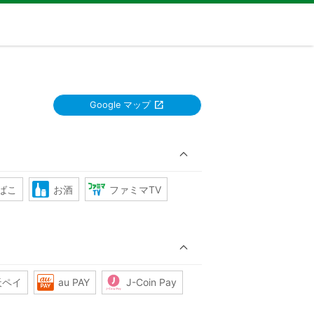
Google マップ
ばこ
お酒
ファミマTV
天ペイ
au PAY
J-Coin Pay