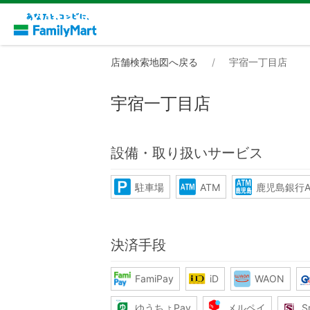
店舗検索地図へ戻る
宇宿一丁目店
宇宿一丁目店
設備・取り扱いサービス
駐車場
ATM
鹿児島銀行A
決済手段
FamiPay
iD
WAON
ゆうちょPay
メルペイ
S