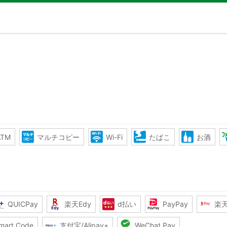
TM
マルチコピー
Wi-Fi
たばこ
お酒
QUICPay
楽天Edy
d払い
PayPay
楽
mart Code
支付宝/Alipay+
WeChat Pay