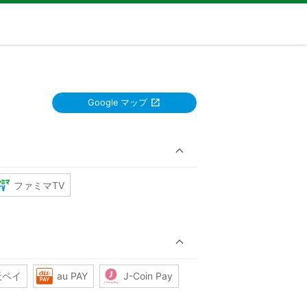
Google マップ
ファミマTV
天ペイ
au PAY
J-Coin Pay