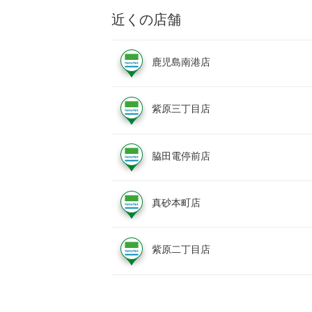
近くの店舗
鹿児島南港店
紫原三丁目店
脇田電停前店
真砂本町店
紫原二丁目店