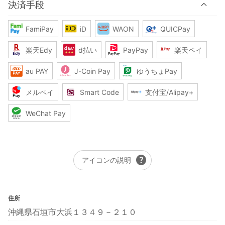
決済手段
FamiPay
iD
WAON
QUICPay
楽天Edy
d払い
PayPay
楽天ペイ
au PAY
J-Coin Pay
ゆうちょPay
メルペイ
Smart Code
支付宝/Alipay+
WeChat Pay
help
アイコンの説明
住所
沖縄県石垣市大浜１３４９－２１０