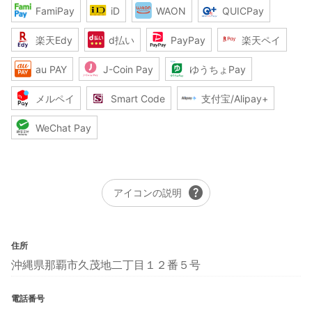
FamiPay
iD
WAON
QUICPay
楽天Edy
d払い
PayPay
楽天ペイ
au PAY
J-Coin Pay
ゆうちょPay
メルペイ
Smart Code
支付宝/Alipay+
WeChat Pay
help
アイコンの説明
住所
沖縄県那覇市久茂地二丁目１２番５号
電話番号