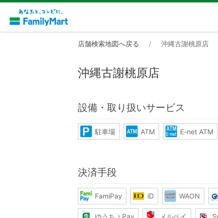
店舗検索地図へ戻る
沖縄古謝桃原店
沖縄古謝桃原店
設備・取り扱いサービス
駐車場
ATM
E-net ATM
決済手段
FamiPay
iD
WAON
ゆうちょPay
メルペイ
S