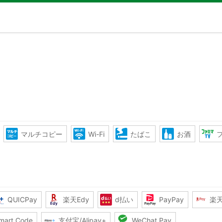
マルチコピー
Wi-Fi
たばこ
お酒
QUICPay
楽天Edy
d払い
PayPay
楽
mart Code
支付宝/Alipay+
WeChat Pay