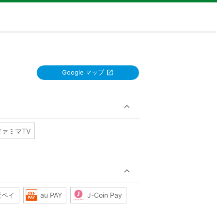
Google マップ
ファミマTV
天ペイ
au PAY
J-Coin Pay