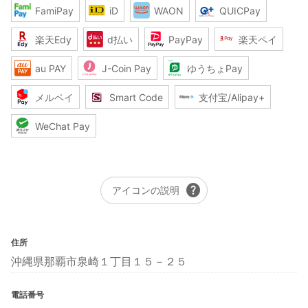
FamiPay
iD
WAON
QUICPay
楽天Edy
d払い
PayPay
楽天ペイ
au PAY
J-Coin Pay
ゆうちょPay
メルペイ
Smart Code
支付宝/Alipay+
WeChat Pay
help
アイコンの説明
住所
沖縄県那覇市泉崎１丁目１５－２５
電話番号