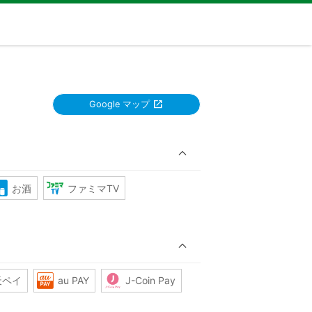
Google マップ
お酒
ファミマTV
天ペイ
au PAY
J-Coin Pay