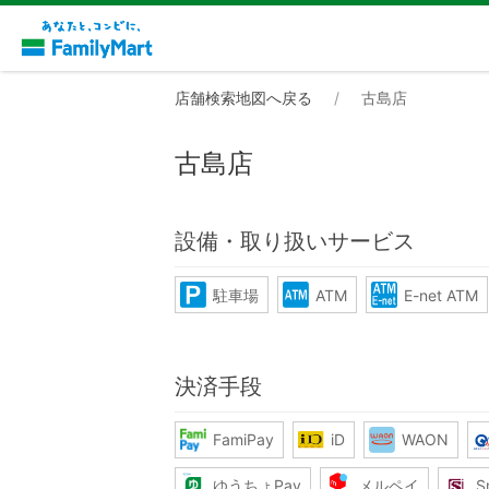
店舗検索地図へ戻る
古島店
古島店
設備・取り扱いサービス
駐車場
ATM
E-net ATM
決済手段
FamiPay
iD
WAON
ゆうちょPay
メルペイ
S