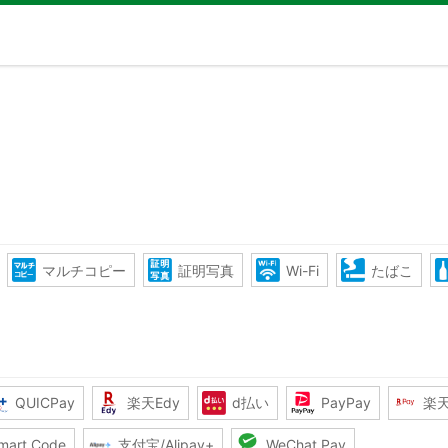
マルチコピー
証明写真
Wi-Fi
たばこ
QUICPay
楽天Edy
d払い
PayPay
楽
mart Code
支付宝/Alipay+
WeChat Pay