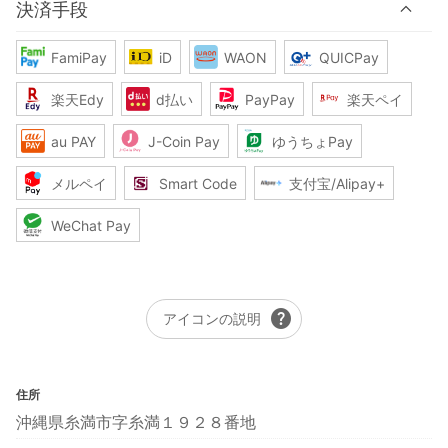
決済手段
FamiPay
iD
WAON
QUICPay
楽天Edy
d払い
PayPay
楽天ペイ
au PAY
J-Coin Pay
ゆうちょPay
メルペイ
Smart Code
支付宝/Alipay+
WeChat Pay
help
アイコンの説明
住所
沖縄県糸満市字糸満１９２８番地