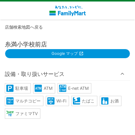
店舗検索地図へ戻る
糸満小学校前店
Google マップ
設備・取り扱いサービス
駐車場
ATM
E-net ATM
マルチコピー
Wi-Fi
たばこ
お酒
ファミマTV