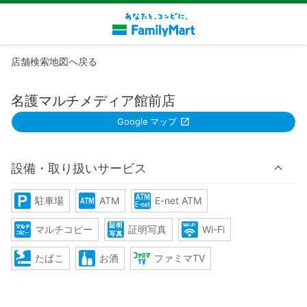
店舗検索地図へ戻る
名護マルチメディア館前店
Google マップ
設備・取り扱いサービス
駐車場
ATM
E-net ATM
マルチコピー
証明写真
Wi-Fi
たばこ
お酒
ファミマTV