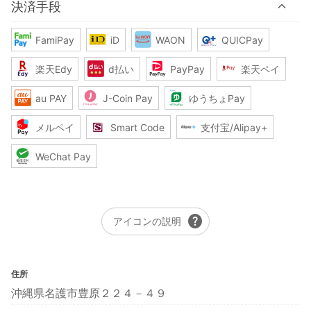
決済手段
FamiPay
iD
WAON
QUICPay
楽天Edy
d払い
PayPay
楽天ペイ
au PAY
J-Coin Pay
ゆうちょPay
メルペイ
Smart Code
支付宝/Alipay+
WeChat Pay
help
アイコンの説明
住所
沖縄県名護市豊原２２４－４９