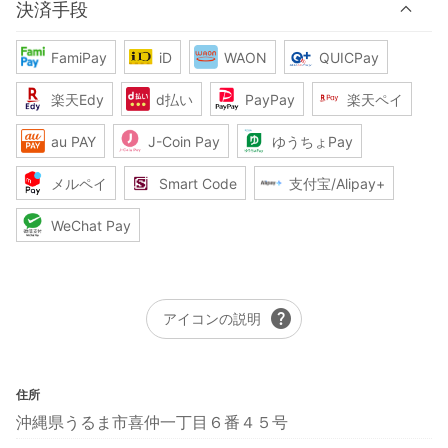
決済手段
FamiPay
iD
WAON
QUICPay
楽天Edy
d払い
PayPay
楽天ペイ
au PAY
J-Coin Pay
ゆうちょPay
メルペイ
Smart Code
支付宝/Alipay+
WeChat Pay
help
アイコンの説明
住所
沖縄県うるま市喜仲一丁目６番４５号