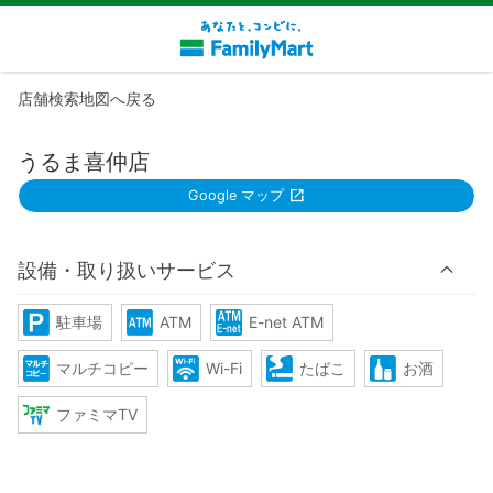
店舗検索地図へ戻る
うるま喜仲店
Google マップ
設備・取り扱いサービス
駐車場
ATM
E-net ATM
マルチコピー
Wi-Fi
たばこ
お酒
ファミマTV