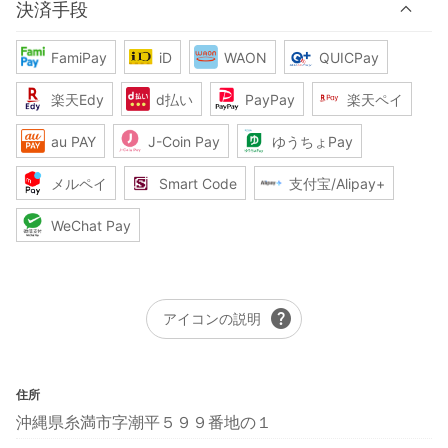
決済手段
FamiPay
iD
WAON
QUICPay
楽天Edy
d払い
PayPay
楽天ペイ
au PAY
J-Coin Pay
ゆうちょPay
メルペイ
Smart Code
支付宝/Alipay+
WeChat Pay
help
アイコンの説明
住所
沖縄県糸満市字潮平５９９番地の１