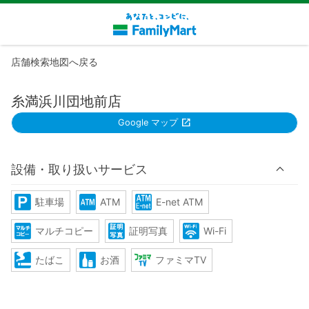
店舗検索地図へ戻る
糸満浜川団地前店
Google マップ
設備・取り扱いサービス
駐車場
ATM
E-net ATM
マルチコピー
証明写真
Wi-Fi
たばこ
お酒
ファミマTV