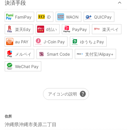
決済手段
FamiPay
iD
WAON
QUICPay
楽天Edy
d払い
PayPay
楽天ペイ
au PAY
J-Coin Pay
ゆうちょPay
メルペイ
Smart Code
支付宝/Alipay+
WeChat Pay
help
アイコンの説明
住所
沖縄県沖縄市美原二丁目