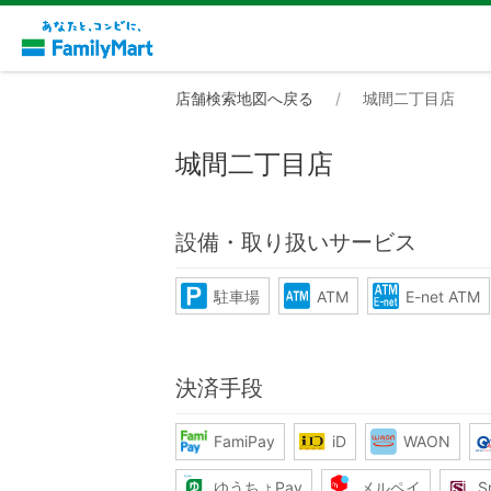
店舗検索地図へ戻る
城間二丁目店
城間二丁目店
設備・取り扱いサービス
駐車場
ATM
E-net ATM
決済手段
FamiPay
iD
WAON
ゆうちょPay
メルペイ
S