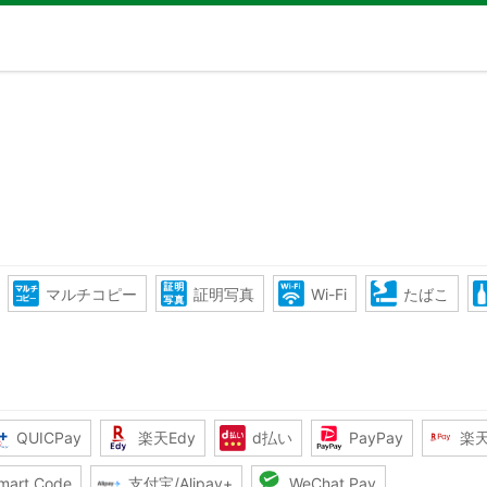
マルチコピー
証明写真
Wi-Fi
たばこ
QUICPay
楽天Edy
d払い
PayPay
楽
mart Code
支付宝/Alipay+
WeChat Pay