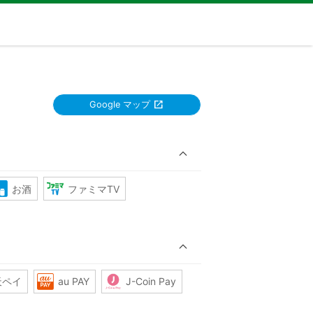
Google マップ
お酒
ファミマTV
天ペイ
au PAY
J-Coin Pay