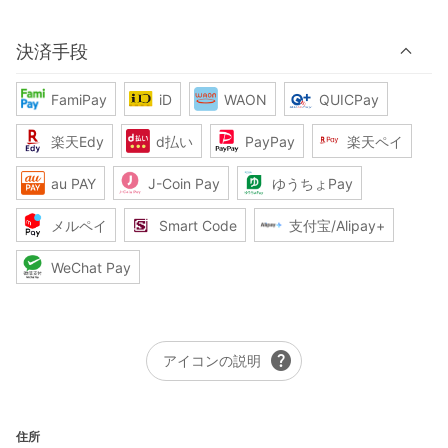
決済手段
FamiPay
iD
WAON
QUICPay
楽天Edy
d払い
PayPay
楽天ペイ
au PAY
J-Coin Pay
ゆうちょPay
メルペイ
Smart Code
支付宝/Alipay+
WeChat Pay
help
アイコンの説明
住所