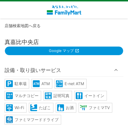
店舗検索地図へ戻る
真嘉比中央店
Google マップ
設備・取り扱いサービス
駐車場
ATM
E-net ATM
マルチコピー
証明写真
イートイン
Wi-Fi
たばこ
お酒
ファミマTV
ファミマフードドライブ