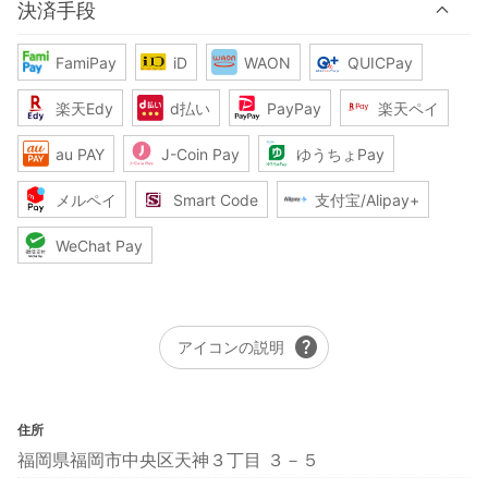
決済手段
FamiPay
iD
WAON
QUICPay
楽天Edy
d払い
PayPay
楽天ペイ
au PAY
J-Coin Pay
ゆうちょPay
メルペイ
Smart Code
支付宝/Alipay+
WeChat Pay
help
アイコンの説明
住所
福岡県福岡市中央区天神３丁目 ３－５