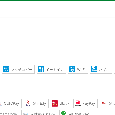
マルチコピー
イートイン
Wi-Fi
たばこ
QUICPay
楽天Edy
d払い
PayPay
楽
mart Code
支付宝/Alipay+
WeChat Pay