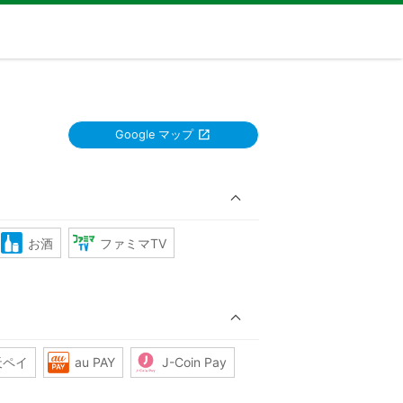
Google マップ
お酒
ファミマTV
天ペイ
au PAY
J-Coin Pay