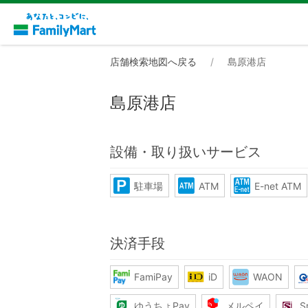
店舗検索地図へ戻る
島原港店
島原港店
設備・取り扱いサービス
駐車場
ATM
E-net ATM
決済手段
FamiPay
iD
WAON
ゆうちょPay
メルペイ
S