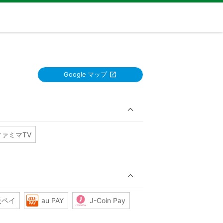
Google マップ
ファミマTV
天ペイ
au PAY
J-Coin Pay