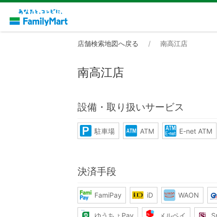
店舗検索地図へ戻る
南高江店
南高江店
設備・取り扱いサービス
駐車場
ATM
E-net ATM
決済手段
FamiPay
iD
WAON
ゆうちょPay
メルペイ
S