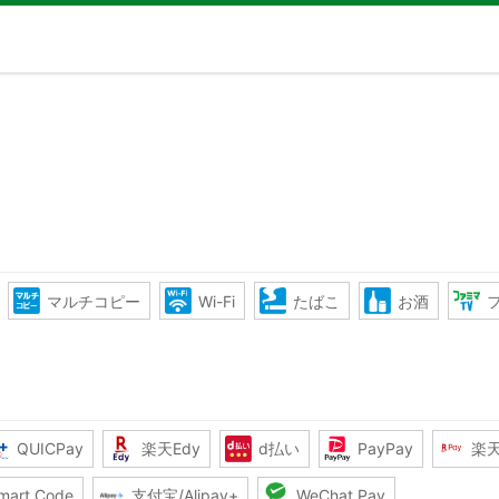
マルチコピー
Wi-Fi
たばこ
お酒
QUICPay
楽天Edy
d払い
PayPay
楽
mart Code
支付宝/Alipay+
WeChat Pay