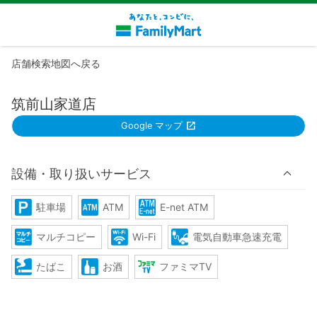
店舗検索地図へ戻る
筑前山家道店
Google マップ
設備・取り扱いサービス
駐車場
ATM
E-net ATM
マルチコピー
Wi-Fi
電気自動車急速充電
たばこ
お酒
ファミマTV