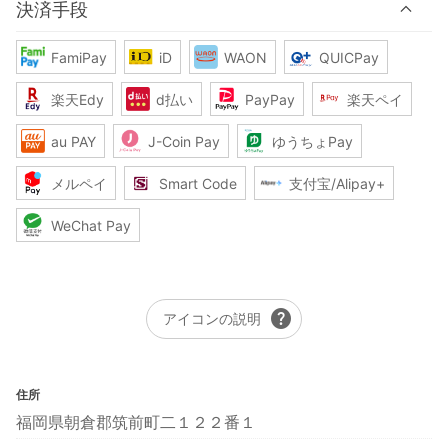
決済手段
FamiPay
iD
WAON
QUICPay
楽天Edy
d払い
PayPay
楽天ペイ
au PAY
J-Coin Pay
ゆうちょPay
メルペイ
Smart Code
支付宝/Alipay+
WeChat Pay
help
アイコンの説明
住所
福岡県朝倉郡筑前町二１２２番１