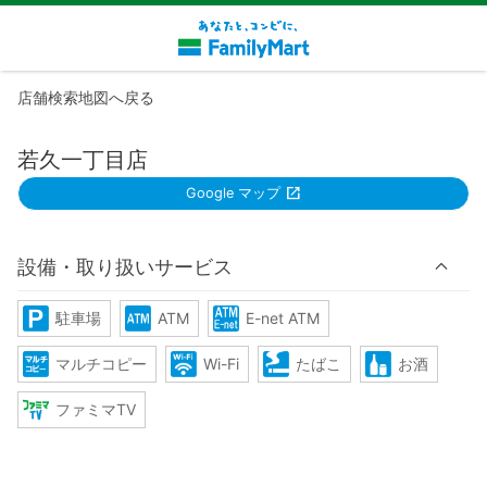
店舗検索地図へ戻る
若久一丁目店
Google マップ
設備・取り扱いサービス
駐車場
ATM
E-net ATM
マルチコピー
Wi-Fi
たばこ
お酒
ファミマTV