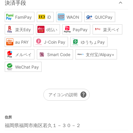
決済手段
FamiPay
iD
WAON
QUICPay
楽天Edy
d払い
PayPay
楽天ペイ
au PAY
J-Coin Pay
ゆうちょPay
メルペイ
Smart Code
支付宝/Alipay+
WeChat Pay
help
アイコンの説明
住所
福岡県福岡市南区若久１－３０－２