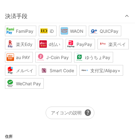
決済手段
FamiPay
iD
WAON
QUICPay
楽天Edy
d払い
PayPay
楽天ペイ
au PAY
J-Coin Pay
ゆうちょPay
メルペイ
Smart Code
支付宝/Alipay+
WeChat Pay
help
アイコンの説明
住所