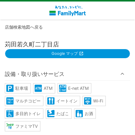
店舗検索地図へ戻る
苅田若久町二丁目店
Google マップ
設備・取り扱いサービス
駐車場
ATM
E-net ATM
マルチコピー
イートイン
Wi-Fi
多目的トイレ
たばこ
お酒
ファミマTV