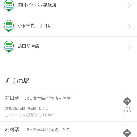
苅田バイパス磯浜店
小倉中貫二丁目店
苅田新津店
近くの駅
苅田駅
JR日豊本線(門司港～佐伯)
京都郡苅田町神田町１丁目
ルート
を見る
このページの店舗から 1.6 km
朽網駅
JR日豊本線(門司港～佐伯)