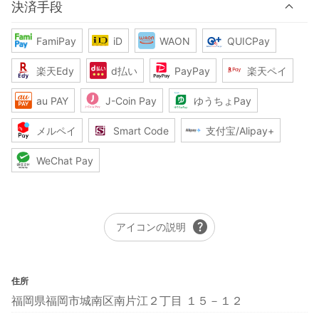
決済手段
FamiPay
iD
WAON
QUICPay
楽天Edy
d払い
PayPay
楽天ペイ
au PAY
J-Coin Pay
ゆうちょPay
メルペイ
Smart Code
支付宝/Alipay+
WeChat Pay
help
アイコンの説明
住所
福岡県福岡市城南区南片江２丁目 １５－１２