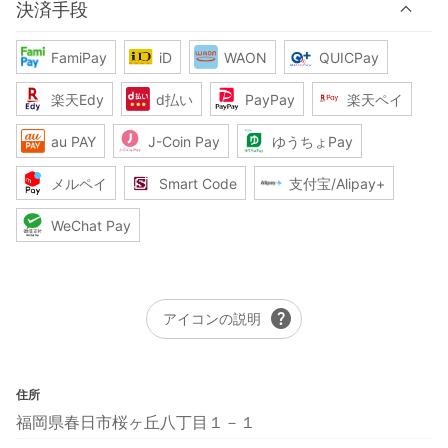
決済手段
FamiPay
iD
WAON
QUICPay
楽天Edy
d払い
PayPay
楽天ペイ
au PAY
J-Coin Pay
ゆうちょPay
メルペイ
Smart Code
支付宝/Alipay+
WeChat Pay
help
アイコンの説明
住所
福岡県春日市桜ヶ丘八丁目１－１