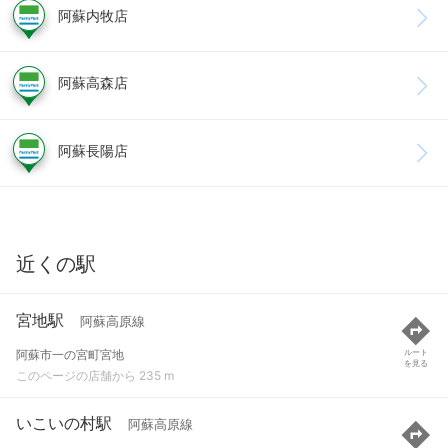
阿蘇内牧店
阿蘇高森店
阿蘇長陽店
近くの駅
宮地駅
阿蘇高原線
阿蘇市一の宮町宮地
ルート
を見る
このページの店舗から 235 m
いこいの村駅
阿蘇高原線