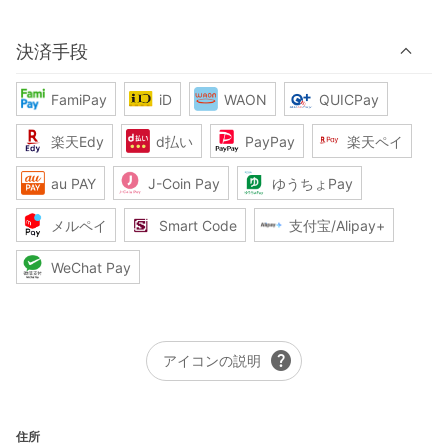
決済手段
FamiPay
iD
WAON
QUICPay
楽天Edy
d払い
PayPay
楽天ペイ
au PAY
J-Coin Pay
ゆうちょPay
メルペイ
Smart Code
支付宝/Alipay+
WeChat Pay
help
アイコンの説明
住所