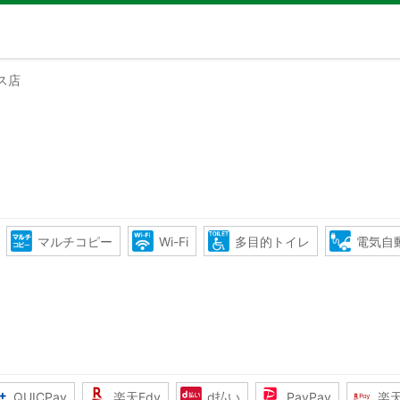
ス店
マルチコピー
Wi-Fi
多目的トイレ
電気自
QUICPay
楽天Edy
d払い
PayPay
楽