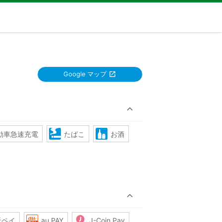
Google マップ
動車急速充電
たばこ
お酒
天ペイ
au PAY
J-Coin Pay