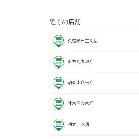
近くの店舗
久留米田主丸店
田主丸豊城店
朝倉比良松店
甘木三奈木店
朝倉一木店