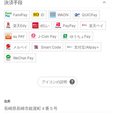
決済手段
FamiPay
iD
WAON
QUICPay
楽天Edy
d払い
PayPay
楽天ペイ
au PAY
J-Coin Pay
ゆうちょPay
メルペイ
Smart Code
支付宝/Alipay+
WeChat Pay
help
アイコンの説明
住所
長崎県長崎市銀屋町４番５号