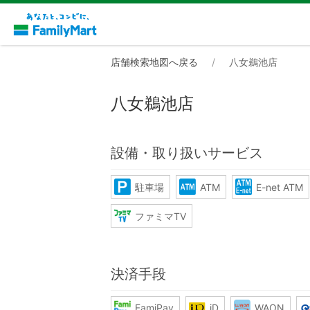
店舗検索地図へ戻る
八女鵜池店
八女鵜池店
設備・取り扱いサービス
駐車場
ATM
E-net ATM
ファミマTV
決済手段
FamiPay
iD
WAON