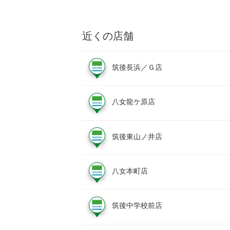
近くの店舗
筑後長浜／Ｇ店
八女龍ケ原店
筑後東山ノ井店
八女本町店
筑後中学校前店