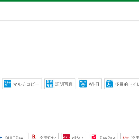
マルチコピー
証明写真
Wi-Fi
多目的トイ
QUICPay
楽天Edy
d払い
PayPay
楽