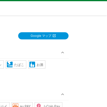
Google マップ
レ
たばこ
お酒
天ペイ
au PAY
J-Coin Pay