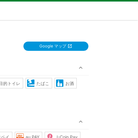
Google マップ
目的トイレ
たばこ
お酒
天ペイ
au PAY
J-Coin Pay