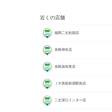
近くの店舗
福岡二丈松国店
糸島神在店
糸島加布里店
ＪＲ筑前前原駅前店
二丈深江インター店