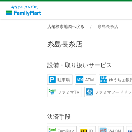
店舗検索地図へ戻る
糸島長糸店
糸島長糸店
設備・取り扱いサービス
駐車場
ATM
ゆうちょ銀行
ファミマTV
ファミマフードドラ
決済手段
FamiPay
iD
WAON