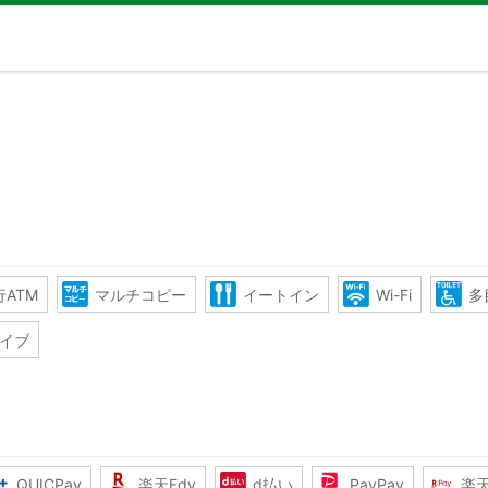
ATM
マルチコピー
イートイン
Wi-Fi
多
イブ
QUICPay
楽天Edy
d払い
PayPay
楽