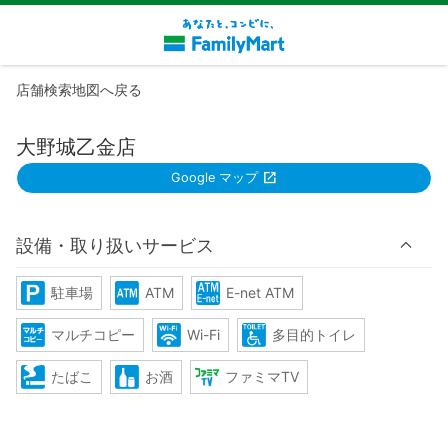
店舗検索地図へ戻る
大野城乙金店
Google マップ
設備・取り扱いサービス
駐車場
ATM
E-net ATM
マルチコピー
Wi-Fi
多目的トイレ
たばこ
お酒
ファミマTV