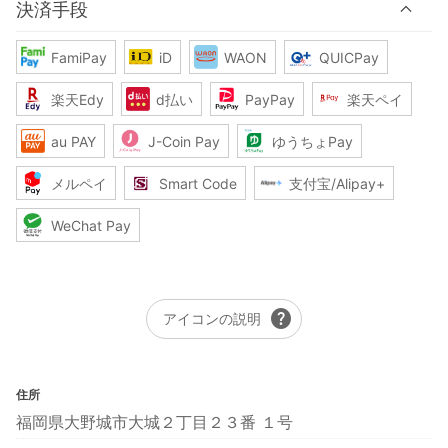
決済手段
FamiPay
iD
WAON
QUICPay
楽天Edy
d払い
PayPay
楽天ペイ
au PAY
J-Coin Pay
ゆうちょPay
メルペイ
Smart Code
支付宝/Alipay+
WeChat Pay
help
アイコンの説明
住所
福岡県大野城市大城２丁目２３番 １号