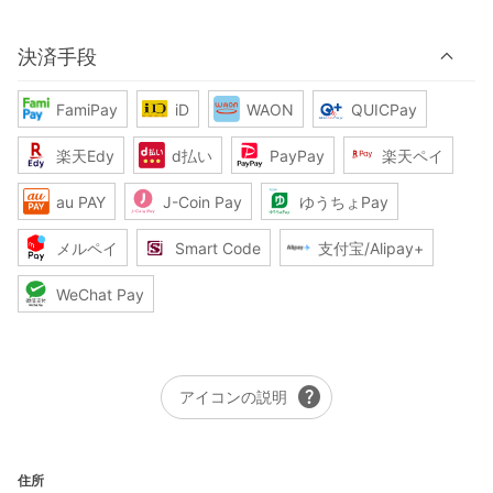
決済手段
FamiPay
iD
WAON
QUICPay
楽天Edy
d払い
PayPay
楽天ペイ
au PAY
J-Coin Pay
ゆうちょPay
メルペイ
Smart Code
支付宝/Alipay+
WeChat Pay
help
アイコンの説明
住所