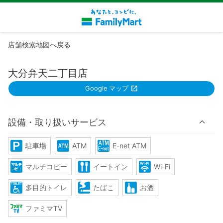
店舗検索地図へ戻る
大分弁天二丁目店
Google マップ
設備・取り扱いサービス
駐車場
ATM
E-net ATM
マルチコピー
イートイン
Wi-Fi
多目的トイレ
たばこ
お酒
ファミマTV