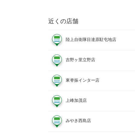
近くの店舗
陸上自衛隊目達原駐屯地店
吉野ヶ里立野店
東脊振インター店
上峰加茂店
みやき西島店