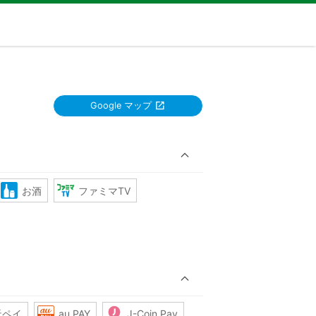
Google マップ
お酒
ファミマTV
天ペイ
au PAY
J-Coin Pay