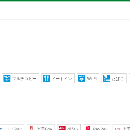
マルチコピー
イートイン
Wi-Fi
たばこ
QUICPay
楽天Edy
d払い
PayPay
楽