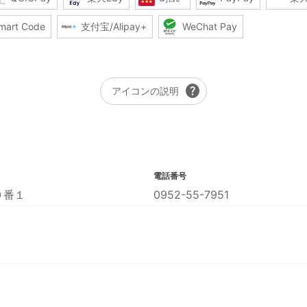
mart Code
支付宝/Alipay+
WeChat Pay
help
アイコンの説明
電話番号
０番１
0952-55-7951