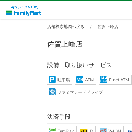
店舗検索地図へ戻る
佐賀上峰店
佐賀上峰店
設備・取り扱いサービス
駐車場
ATM
E-net ATM
ファミマフードドライブ
決済手段
FamiPay
iD
WAON