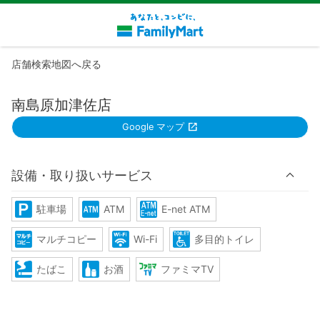
店舗検索地図へ戻る
南島原加津佐店
Google マップ
設備・取り扱いサービス
駐車場
ATM
E-net ATM
マルチコピー
Wi-Fi
多目的トイレ
たばこ
お酒
ファミマTV