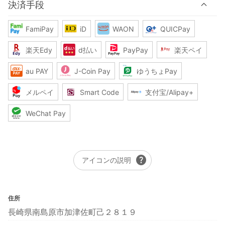
決済手段
FamiPay
iD
WAON
QUICPay
楽天Edy
d払い
PayPay
楽天ペイ
au PAY
J-Coin Pay
ゆうちょPay
メルペイ
Smart Code
支付宝/Alipay+
WeChat Pay
help
アイコンの説明
住所
長崎県南島原市加津佐町己２８１９