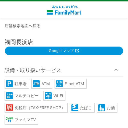
店舗検索地図へ戻る
福岡長浜店
Google マップ
設備・取り扱いサービス
駐車場
ATM
E-net ATM
マルチコピー
Wi-Fi
免税店（TAX-FREE SHOP）
たばこ
お酒
ファミマTV