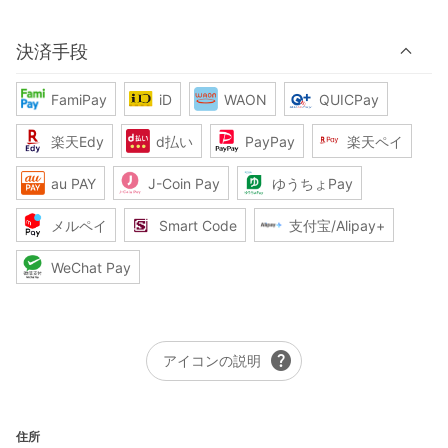
決済手段
FamiPay
iD
WAON
QUICPay
楽天Edy
d払い
PayPay
楽天ペイ
au PAY
J-Coin Pay
ゆうちょPay
メルペイ
Smart Code
支付宝/Alipay+
WeChat Pay
help
アイコンの説明
住所