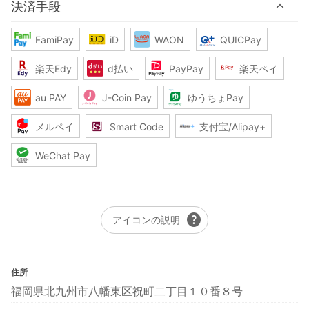
決済手段
FamiPay
iD
WAON
QUICPay
楽天Edy
d払い
PayPay
楽天ペイ
au PAY
J-Coin Pay
ゆうちょPay
メルペイ
Smart Code
支付宝/Alipay+
WeChat Pay
help
アイコンの説明
住所
福岡県北九州市八幡東区祝町二丁目１０番８号