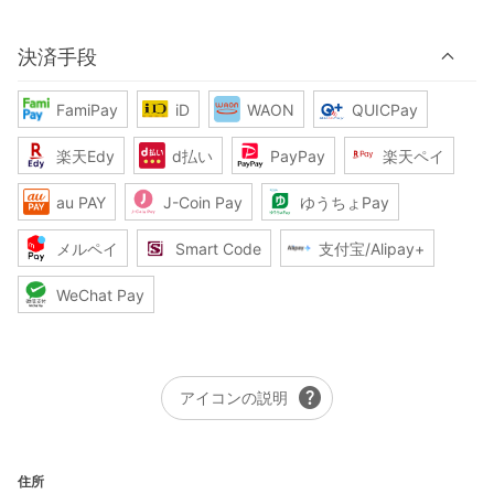
決済手段
FamiPay
iD
WAON
QUICPay
楽天Edy
d払い
PayPay
楽天ペイ
au PAY
J-Coin Pay
ゆうちょPay
メルペイ
Smart Code
支付宝/Alipay+
WeChat Pay
help
アイコンの説明
住所