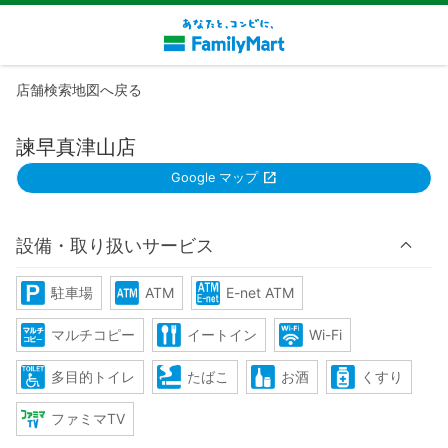
店舗検索地図へ戻る
諫早真津山店
Google マップ
設備・取り扱いサービス
駐車場
ATM
E-net ATM
マルチコピー
イートイン
Wi-Fi
多目的トイレ
たばこ
お酒
くすり
ファミマTV