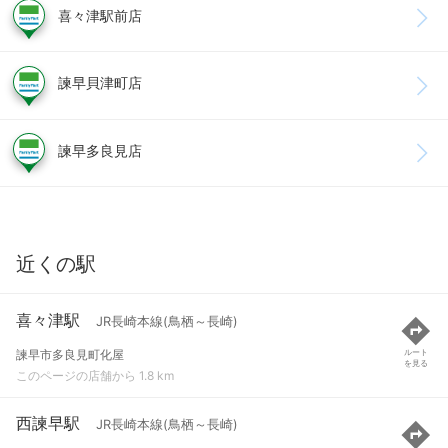
喜々津駅前店
諫早貝津町店
諫早多良見店
近くの駅
喜々津駅
JR長崎本線(鳥栖～長崎)
諫早市多良見町化屋
ルート
を見る
このページの店舗から 1.8 km
西諫早駅
JR長崎本線(鳥栖～長崎)