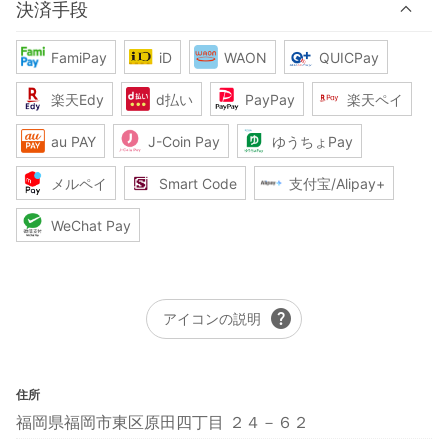
決済手段
FamiPay
iD
WAON
QUICPay
楽天Edy
d払い
PayPay
楽天ペイ
au PAY
J-Coin Pay
ゆうちょPay
メルペイ
Smart Code
支付宝/Alipay+
WeChat Pay
help
アイコンの説明
住所
福岡県福岡市東区原田四丁目 ２４－６２