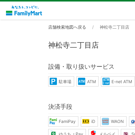
店舗検索地図へ戻る
神松寺二丁目店
神松寺二丁目店
設備・取り扱いサービス
駐車場
ATM
E-net ATM
決済手段
FamiPay
iD
WAON
ゆうちょPay
メルペイ
S