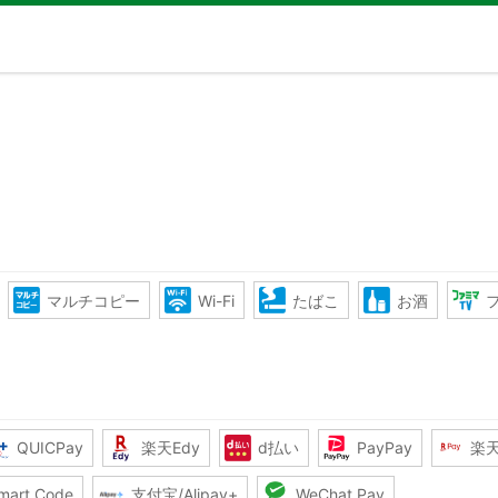
マルチコピー
Wi-Fi
たばこ
お酒
QUICPay
楽天Edy
d払い
PayPay
楽
mart Code
支付宝/Alipay+
WeChat Pay