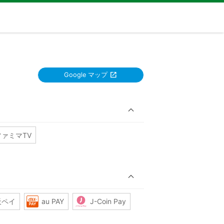
Google マップ
ファミマTV
天ペイ
au PAY
J-Coin Pay