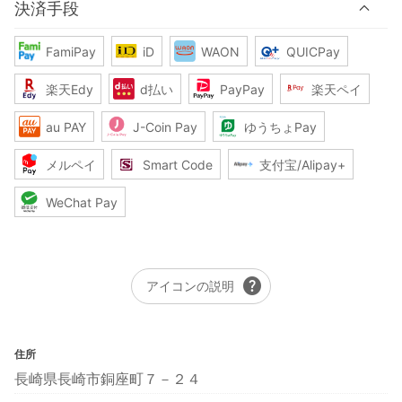
決済手段
FamiPay
iD
WAON
QUICPay
楽天Edy
d払い
PayPay
楽天ペイ
au PAY
J-Coin Pay
ゆうちょPay
メルペイ
Smart Code
支付宝/Alipay+
WeChat Pay
help
アイコンの説明
住所
長崎県長崎市銅座町７－２４