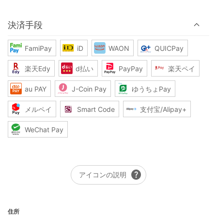
決済手段
FamiPay
iD
WAON
QUICPay
楽天Edy
d払い
PayPay
楽天ペイ
au PAY
J-Coin Pay
ゆうちょPay
メルペイ
Smart Code
支付宝/Alipay+
WeChat Pay
help
アイコンの説明
住所