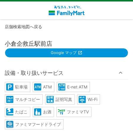
店舗検索地図へ戻る
小倉企救丘駅前店
Google マップ
設備・取り扱いサービス
駐車場
ATM
E-net ATM
マルチコピー
証明写真
Wi-Fi
たばこ
お酒
ファミマTV
ファミマフードドライブ