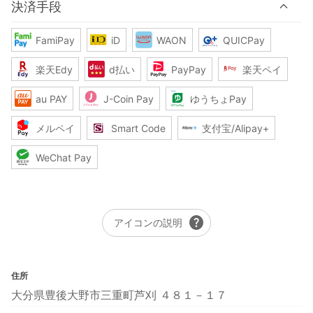
決済手段
FamiPay
iD
WAON
QUICPay
楽天Edy
d払い
PayPay
楽天ペイ
au PAY
J-Coin Pay
ゆうちょPay
メルペイ
Smart Code
支付宝/Alipay+
WeChat Pay
help
アイコンの説明
住所
大分県豊後大野市三重町芦刈 ４８１－１７