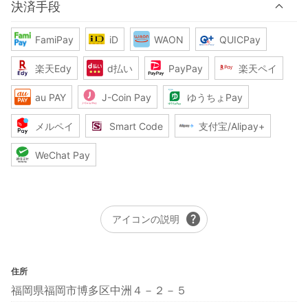
決済手段
FamiPay
iD
WAON
QUICPay
楽天Edy
d払い
PayPay
楽天ペイ
au PAY
J-Coin Pay
ゆうちょPay
メルペイ
Smart Code
支付宝/Alipay+
WeChat Pay
help
アイコンの説明
住所
福岡県福岡市博多区中洲４－２－５