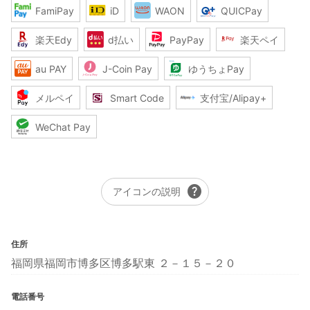
FamiPay
iD
WAON
QUICPay
楽天Edy
d払い
PayPay
楽天ペイ
au PAY
J-Coin Pay
ゆうちょPay
メルペイ
Smart Code
支付宝/Alipay+
WeChat Pay
help
アイコンの説明
住所
福岡県福岡市博多区博多駅東 ２－１５－２０
電話番号