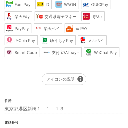
FamiPay
iD
WAON
QUICPay
楽天Edy
交通系電子マネー
d払い
PayPay
楽天ペイ
au PAY
J-Coin Pay
ゆうちょPay
メルペイ
Smart Code
支付宝/Alipay+
WeChat Pay
help
アイコンの説明
住所
東京都港区新橋１－１－１３
電話番号