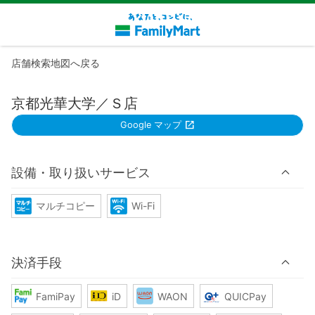
店舗検索地図へ戻る
京都光華大学／Ｓ店
Google マップ
設備・取り扱いサービス
マルチコピー
Wi-Fi
決済手段
FamiPay
iD
WAON
QUICPay