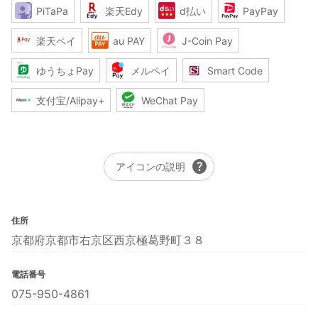
PiTaPa
楽天Edy
d払い
PayPay
楽天ペイ
au PAY
J-Coin Pay
ゆうちょPay
メルペイ
Smart Code
支付宝/Alipay+
WeChat Pay
help
アイコンの説明
住所
京都府京都市右京区西京極葛野町３８
電話番号
075-950-4861