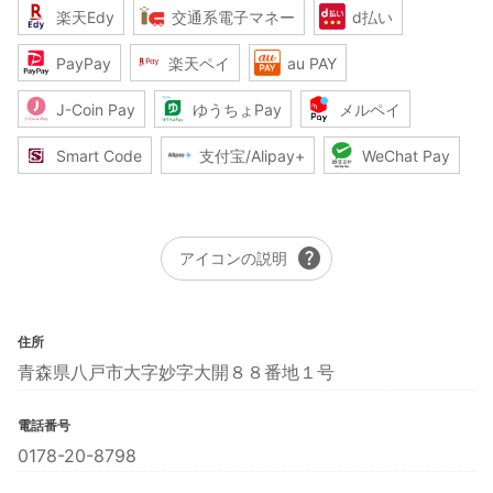
楽天Edy
交通系電子マネー
d払い
PayPay
楽天ペイ
au PAY
J-Coin Pay
ゆうちょPay
メルペイ
Smart Code
支付宝/Alipay+
WeChat Pay
help
アイコンの説明
住所
青森県八戸市大字妙字大開８８番地１号
電話番号
0178-20-8798