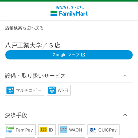
店舗検索地図へ戻る
八戸工業大学／Ｓ店
Google マップ
設備・取り扱いサービス
マルチコピー
Wi-Fi
決済手段
FamiPay
iD
WAON
QUICPay