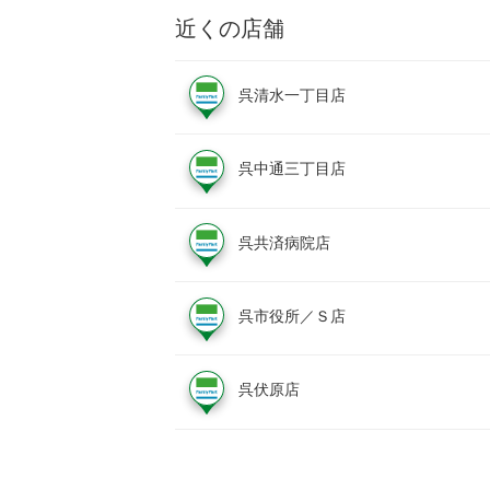
近くの店舗
呉清水一丁目店
呉中通三丁目店
呉共済病院店
呉市役所／Ｓ店
呉伏原店