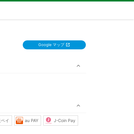
Google マップ
天ペイ
au PAY
J-Coin Pay