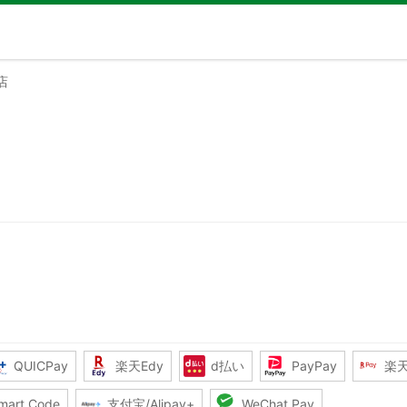
店
QUICPay
楽天Edy
d払い
PayPay
楽
mart Code
支付宝/Alipay+
WeChat Pay