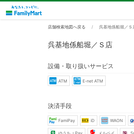
店舗検索地図へ戻る
呉基地係船堀／Ｓ
呉基地係船堀／Ｓ店
設備・取り扱いサービス
ATM
E-net ATM
決済手段
FamiPay
iD
WAON
ゆうちょPay
メルペイ
S