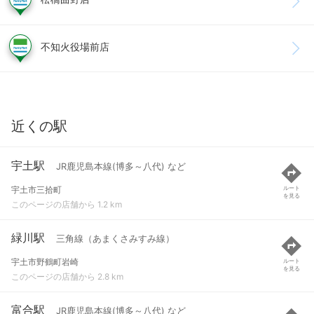
不知火役場前店
近くの駅
宇土駅
JR鹿児島本線(博多～八代) など
宇土市三拾町
ルート
を見る
このページの店舗から 1.2 km
緑川駅
三角線（あまくさみすみ線）
宇土市野鶴町岩崎
ルート
を見る
このページの店舗から 2.8 km
富合駅
JR鹿児島本線(博多～八代) など