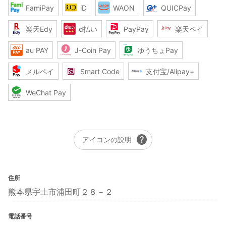
FamiPay
iD
WAON
QUICPay
楽天Edy
d払い
PayPay
楽天ペイ
au PAY
J-Coin Pay
ゆうちょPay
メルペイ
Smart Code
支付宝/Alipay+
WeChat Pay
help
アイコンの説明
住所
熊本県宇土市浦田町２８－２
電話番号